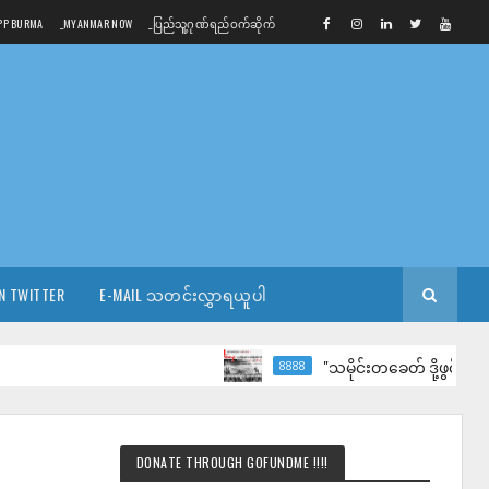
PP BURMA
_MYANMAR NOW
_ပြည်သူ့ဂုဏ်ရည်ဝက်ဆိုက်
N TWITTER
E-MAIL သတင်းလွှာရယူပါ
"သမိုင်းတခေတ် ဒို့ဖွင့်လှစ် - ၈ ရက်
8888
DONATE THROUGH GOFUNDME !!!!