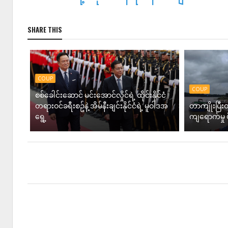
SHARE THIS
COUP
COUP
စစ်ခေါင်းဆောင် မင်းအောင်လှိုင်ရဲ့ ထိုင်းနိုင်ငံ
တရားဝင်ခရီးစဥ်နဲ့ အိမ်နီးချင်းနိုင်ငံရဲ့ မူဝါဒအ
တာကျိုးပြီး
ရွေ့
ကျရောက်မှု ပ