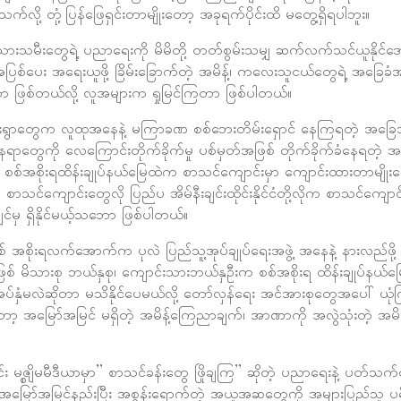
်လို့ တုံ့ပြန်ဖြေရှင်းတာမျိုးတော့ အခုရက်ပိုင်းထိ မတွေ့ရှိရပါဘူး။
ားသမီးတွေရဲ့ ပညာရေးကို မိမိတို့ တတ်စွမ်းသမျှ ဆက်လက်သင်ယူနိုင်အ
ပြစ်ပေး အရေးယူဖို့ ခြိမ်းခြောက်တဲ့ အမိန့်၊ ကလေးသူငယ်တွေရဲ့ အခြေခံအ
်သာ ဖြစ်တယ်လို့ လူအများက ရှုမြင်ကြတာ ဖြစ်ပါတယ်။
ျေးရွာတွေက လူထုအနေနဲ့ မကြာခဏ စစ်ဘေးတိမ်းရှောင် နေကြရတဲ့ အခြ
့ နေရာတွေကို လေကြောင်းတိုက်ခိုက်မှု ပစ်မှတ်အဖြစ် တိုက်ခိုက်ခံနေရတဲ
ိတဲ့ စစ်အစိုးရထိန်းချုပ်နယ်မြေထဲက စာသင်ကျောင်းမှာ ကျောင်းထားတာမျိ
က စာသင်ကျောင်းတွေလို ပြည်ပ အိမ်နီးချင်းထိုင်းနိုင်ငံတို့လိုက စာသင်ကျောင
်မှ ရှိနိုင်မယ့်သဘော ဖြစ်ပါတယ်။
် အစိုးရလက်အောက်က ပုလဲ ပြည်သူ့အုပ်ချုပ်ရေးအဖွဲ့ အနေနဲ့ နားလည်ဖို
ြစ် မိသားစု ဘယ်နှစု၊ ကျောင်းသားဘယ်နှဦးက စစ်အစိုးရ ထိန်းချုပ်နယ်
်နှံမလဲဆိုတာ မသိနိုင်ပေမယ်လို့ တော်လှန်ရေး အင်အားစုတွေအပေါ် ယုံက
တော့ အမြော်အမြင် မရှိတဲ့ အမိန့်ကြေညာချက်၊ အာဏာကို အလွဲသုံးတဲ့ အမိန
်း မဇ္စျိမမီဒီယာမှာ” စာသင်ခန်းတွေ ဖြိုချကြ” ဆိုတဲ့ ပညာရေးနဲ့ ပတ်သက
လို အမြော်အမြင်နည်းပြီး အစွန်းရောက်တဲ့ အယူအဆတွေကို အများပြည်သူ 