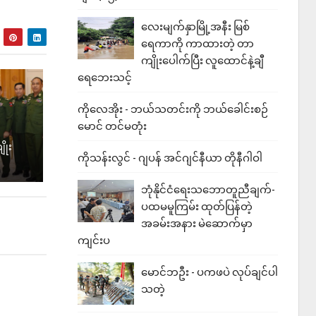
လေးမျက်နှာမြို့အနီး မြစ်
ရေကာကို ကာထားတဲ့ တာ
ကျိုးပေါက်ပြီး လူထောင်နဲ့ချီ
ရေဘေးသင့်
ကိုလေအိုး - ဘယ်သတင်းကို ဘယ်ခေါင်းစဉ်
မောင် တင်မတုံး
ိုး
ကိုသန်းလွင် - ဂျပန် အင်ဂျင်နီယာ တိုနီဂါဝါ
ဘုံနိုင်ငံရေးသဘောတူညီချက်-
ပထမမူကြမ်း ထုတ်ပြန်တဲ့
အခမ်းအနား မဲဆောက်မှာ
ကျင်းပ
မောင်ဘဦး - ပကဖပဲ လုပ်ချင်ပါ
သတဲ့