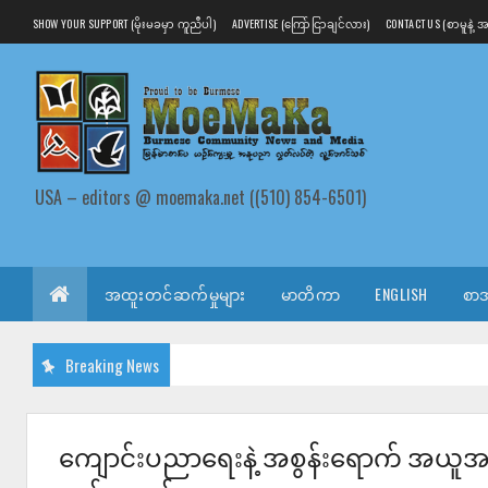
SHOW YOUR SUPPORT (မိုးမခမှာ ကူညီပါ)
ADVERTISE (ကြော်ငြာချင်လား)
CONTACT US (စာမူနဲ့
USA – editors @ moemaka.net ((510) 854-6501)
အထူးတင်ဆက်မှုများ
မာတိကာ
ENGLISH
စာအ
Breaking News
ကျောင်းပညာရေးနဲ့ အစွန်းရောက် အယ