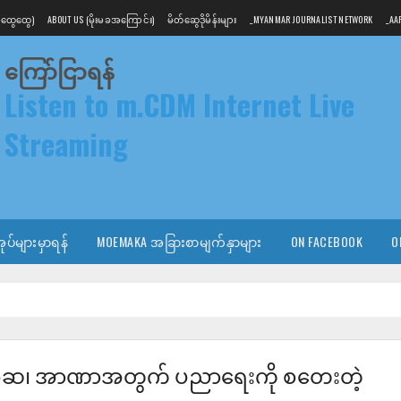
 အထွေထွေ)
ABOUT US (မိုးမခအကြောင်း)
မိတ်ဆွေဒိုမိန်းများ
_MYANMAR JOURNALIST NETWORK
_AA
ကြော်ငြာရန်
Listen to m.CDM Internet Live
Streaming
ုပ်များမှာရန်
MOEMAKA အခြားစာမျက်နှာများ
ON FACEBOOK
O
ူအဆ၊ အာဏာအတွက် ပညာရေးကို စတေးတဲ့