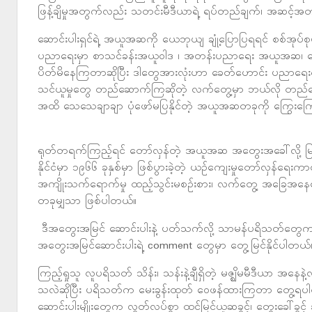
ဖြန့်ချိမှုအတွက်လည်း သတင်းမီဒီယာရဲ့ ရပ်တည်ချက်၊ အဆင့်အ
ဆောင်းပါးရှင်ရဲ့ အယူအဆကို ယေဘုယျ ချုံ့ပြောပြရရင် စစ်အုပ
ပညာရေးမှာ စာသင်ခန်းအယူဝါဒ ၊ အတန်းပညာရေး အယူအဆ၊ 
ပိတ်မိနေကြတာဆိုပြီး ဒါတွေအားလုံးဟာ ခေတ်ဟောင်း ပညာရေးရဲ့ 
သင်ယူမှုတွေ တည်ဆောက်ကြဆိုတဲ့ လက်တွေ့မှာ ဘယ်လို တည်ဆေ
အထိ သေသေချာချာ ပုံဖော်မပြနိုင်တဲ့ အယူအဆတခုကို ကြွေးက
ရုတ်တရက်ကြည့်ရင် တော်လှန်တဲ့ အယူအဆ အတွေးအခေါ်လို့ မြင်စ
နိုင်ငံမှာ ၁၉၆၆ ခုနှစ်မှာ ဖြစ်ပွားခဲ့တဲ့ ယဥ်ကျေးမှုတော်လှန်ရ
အကျိုးသက်ရောက်မှု ထည့်သွင်းမစဥ်းစား၊ လက်တွေ့ အခြေအနေ
တခုမျှသာ ဖြစ်ပါတယ်။
ဒီအတွေးအမြင် ဆောင်းပါးနဲ့ ပတ်သက်လို့ သာမန်ပရိသတ်တွေကတေ
အတွေးအမြင်ဆောင်းပါးရဲ့ comment တွေမှာ တွေ့မြင်နိုင်ပါတယ
ကြည့်ရှုသူ လူပရိသတ် သိန်း၊ သန်းနဲ့ချီရှိတဲ့ မဇ္ဈိမမီဒီယာ အနေန
သလဲဆိုပြီး ပရိသတ်က မေးခွန်းထုတ် ဝေဖန်ထားကြတာ တွေ့ရပါတ
ဆောင်းပါးမျိုးတွေက လွတ်လပ်စွာ ထင်မြင်ယူဆခွင့်၊ တွေးခေါ်ခွင်