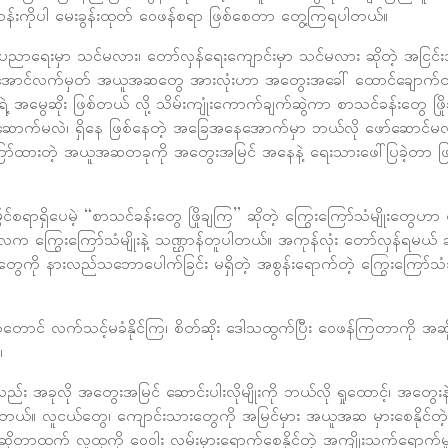
တန်းကိုပါ မေးခွန်းထုတ် ဝေဖန်စရာ ဖြစ်စေတာ တွေ့ကြရပါတယ်။
်စုပညာရေးမှာ သင်မလား၊ တော်လှန်ရေးကျောင်းမှာ သင်မလား ဆိုတဲ့ အငြင်
အောင်လက်မှတ် အယူအဆတွေ အားလုံးဟာ အတွေးအခေါ် ထောင်ချောက်
အမွေဆိုး ဖြစ်တယ် လို့ သိမ်းကျုံးကောက်ချက်ဆွဲကာ စာသင်ခန်းတွေ ဖြို
ာက်မလဲ၊ ရှိနေ ဖြစ်နေတဲ့ အခြေအနေအောက်မှာ ဘယ်လို ဖော်ဆောင်မလဲ
ြော်ထားတဲ့ အယူအဆတခုကို အတွေးအမြင် အနေနဲ့ ရေးသားဖေါ်ပြခဲ့တာ ဖ
ရာရှိပေမဲ့ “စာသင်ခန်းတွေ ဖြိုချကြ” ဆိုတဲ့ ကြွေးကြော်သံမျိုးတွေဟာ
ေးကာလက ကြွေးကြော်သံမျိုးနဲ့ သဏ္ဌာန်တူပါတယ်။ အကုန်လုံး တော်လှန်ရမယ် ဆ
တွေကို နားလည်သဘောပေါက်ခြင်း မရှိတဲ့ အစွန်းရောက်တဲ့ ကြွေးကြော
ာင် လက်သင့်မခံနိုင်ကြ၊ စိတ်ဆိုး ဒေါသထွက်ပြီး ဝေဖန်ကြတာကို အဆိ
်။
ဲ့လည်း အခုလို အတွေးအမြင် ဆောင်းပါးလိုမျိုးကို ဘယ်လို ရှုထောင့်၊ အတွေးနဲ
ယ်။ လူငယ်တွေ၊ ကျောင်းသားတွေကို အမြင်မှား အယူအဆ မှားစေနိုင်တဲ့
့ ဆိုတာထက် လူထုကို ဝေဝါး လမ်းမှားရောက်စေနိုင်တဲ့ အကျိုးသက်ရောက်မှုတွ