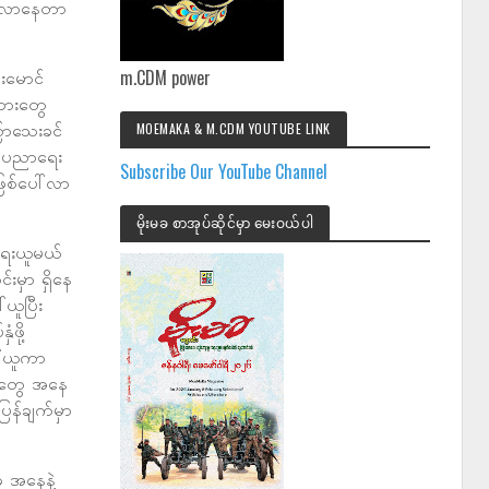
ွက်လာနေတာ
m.CDM power
်းမောင်
သားတွေ
ြာသေးခင်
MOEMAKA & M.CDM YOUTUBE LINK
ာ ပညာရေး
Subscribe Our YouTube Channel
ြစ်ပေါ်လာ
မိုးမခ စာအုပ်ဆိုင်မှာ မေးဝယ်ပါ
ရေးယူမယ်
်းမှာ ရှိနေ
ယူပြီး
ဖို့
ေါ်ယူကာ
စုတွေ အနေ
ြန်ချက်မှာ
ဖ အနေနဲ့