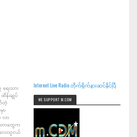
Internet Live Radio တိုက်ရိုက်နားဆင်နိုင်ပြီ
ွေ ရေးသား
ိန်းချုပ်
WE SUPPORT M.CDM
်တဲ့
မှာ
့၊ လာ
ါ်လာတာတွေက
 ကလေးသူငယ်