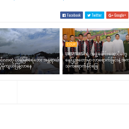
Facebook
Twitter
Google+
COUP
UWSP/UWSA ရဲ့ အဖွဲ့ ခေါင်းဆောင်တွေ
ဝင်လာတဲ့ ငဝန်မြစ်ရေဘေး အန္တရာယ်
နေပြည်တော်မှာ လာရောက်ခြင်းနဲ့ အကျ
ိုမိုကျယ်ပြန့်လာနေ
သက်ရောက်နိုင်ခြေ