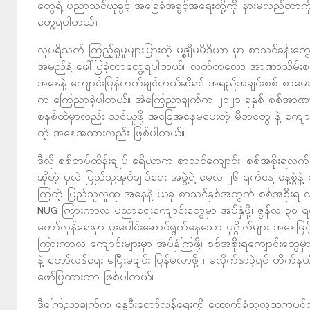
တွေရဲ့ ပညာသင်ယူခွင့် အခြေခံအခွင့်အရေးတို့ကို နားမလည်တာကိ
တွေ့ရပါတယ်။
လူပရိသတ် ကြည့်ရှုမှုများပြားတဲ့ မဇ္စျိမမီဒီယာ မှာ စာသင်ခန်းတွ
အမည်နဲ့ ဖေါ်ပြခဲ့တာတွေ့ရပါတယ်။ လတ်တလော အာဏာသိမ်းစ
အနေနဲ့ ကျောင်းပြန်တက်ချင်တယ်ဆိုရင် အရည်အချင်းစစ် စာမေး
က ကြေညာခဲ့ပါတယ်။ အဲကြေညာချက်က ၂၀၂၁ ခုနှစ် စစ်အာဏာသိ
စနစ်ထဲမှာလည်း သင်ယူဖို့ အခြေအနေမပေးတဲ့ မိဘတွေ နဲ့ ကျောင
တဲ့ အနေအထားလည်း ဖြစ်ပါတယ်။
ဒီလို စစ်တပ်ထိန်းချုပ် ဧရိယာက စာသင်ကျောင်း၊ စစ်အစိုး
ဆိုတဲ့ ပုလဲ ပြည်သူ့အုပ်ချုပ်ရေး အဖွဲ့ရဲ့ မေလ ၂၆ ရက်နေ့ နေ့စွ
ကြတဲ့ ပြည်သူလူထု အနေနဲ့ ယခု စာသင်နှစ်အတွက် စစ်အစိုးရ လ
NUG ကြားကာလ ပညာရေးကျောင်းတွေမှာ အပ်နှံဖို့၊ ဇွန်လ ၃၀ ရက်န
တော်လှန်ရေးမှာ ပူးပေါင်းဆောင်ရွက်နေသော ပုဂ္ဂိုလ်များ အနေဖြင်
ကြားကာလ ကျောင်းများမှာ အပ်နှံကြဖို့၊ စစ်အစိုးရကျောင်းတွေမ
နဲ့ တော်လှန်ရေး မပြီးမချင်း ပြန်မလာဖို့ ၊ မလိုက်နာခဲ့ရင် တိ
ဖော်ပြထားတာ ဖြစ်ပါတယ်။
ဒီကြေညာချက်က နွေဦးတော်လှန်ရေးကို ထောက်ခံသူလူထုကပင်လျင