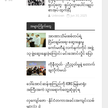
ရုပ်ပုံတွေ - ရုပ်ပုံလွှာပေါင်းချုပ်
စာအုပ် ထွက်ပြီ
Unknown
Jun 30, 2025
အများကြိုက်တွေ
အာဏာသိမ်းစစ်တပ်ရဲ့
ငြိမ်းချမ်းရေး ဆွေးနွေးမှု
ကော်မတီနဲ့ လက်နက်ကိုင် အဖွဲ့
၁၃ ဖွဲ့ဆွေးနွေးခဲ့ကြောင်း မင်းအောင်လှိုင် ပြော
ကိုနီတွတ် - ညီညွတ်မှုနဲ့ တောက်
ချလိုက်မယ်
ဒေါ်အောင်ဆန်းစုကြည်ကို ICRC မြန်မာရုံး
အကြီးအကဲ သွားရောက်တွေ့ဆုံခွင့်ရ
လှကျော်ဇော - နိုင်ငံတကာအခင်းအကျင်းသစ်
များ (၁၂)