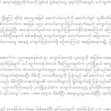
ု အထုပ်ဖြေပြလိုက်သလို ဖြစ်တဲ့ ဖြစ်ရပ်တွေ ခုရက်ပိုင်းအတွင်း ပေါ်ထ
ေ ဖြိုချကြ ဆိုတဲ့ အတွေးအမြင် ဆောင်းပါးတပုဒ်ကို ဆောင်းပါးရှင် တူးမီးသိမ
စ်တပ်ဘက်က အခြေခံ ပညာ စာသင်ကျောင်းပြင်ပရောက်နေတဲ့ ကျောင်း
ပွဲပြန်ဖြေပြီး အတန်းသတ်မှတ်ကာ ကျောင်းပြန်တက်နိုင်တဲ့အကြောင်း မက
မ်းပြီးနောက် စစ်အစိုးရရဲ့ ကျောင်းတွေမှာ မတက်စေသလို အခြားသေ
်းသားတွေ အနေနဲ့ ကျောင်းပြန်တက်ဖို့ စဥ်းစားကြတဲ့ အခြေအနေတချို့ ဖ
ရလက်အောက်က ပညာရေးစနစ်ထဲ မှာ ကျောင်းထားတဲ့ သူတွေကို အပြစ်ပေးအ
ဲနဲ့ ထုတ်ပြန်ချက် ပေါ်ထွက်လာခဲ့ပါတယ်။ ဒီကြေညာချက်က ပုလဲမြို့နယ် အတွင
က်အောက်က စာသင်ကျောင်းတွေမှာ ကျောင်းအပ်နှံထားခဲ့ရင် ပြန်လည်ခေါ်
ောက်ဆုံးထားပြီး မိမိတို့ သားသမီးတွေကို ပြန်လည် ခေါ်ဆောင်ကာ အပ်နှံ
့လည်း မိမိတို့မိသားစုဝင်များ၏ သားသမီးများကို ခြွင်းချက်မရှိ ပြန်လည်ခ
ှာ ပညာသင်ကြားနေတဲ့ ပုလဲမြို့နယ်ထဲက ကျောင်းသားတွေနဲ့ ၄င်းတို့မိသား
ုက်နယ်၊ ရပ်/ကျေး ပအဖ၊ ပအဖ တွေက စိစစ်ပြီး အရေးယူသွားမယ်ဆိုပြီး ထုတ်ပ
် ဝေဖန်ပြစ်တင်စရာ ဖြစ်စေခဲ့ပြီး ကြေညာချက် ထုတ်ပြန်တဲ့ ပုလဲ ပအ