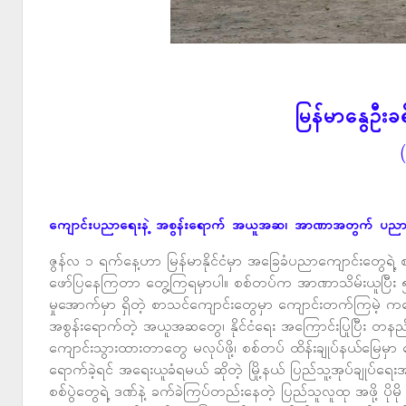
မြန်မာနွေဦးခရ
(
ကျောင်းပညာရေးနဲ့ အစွန်းရောက် အယူအဆ၊ အာဏာအတွက် ပညာရေး
ဇွန်လ ၁ ရက်နေ့ဟာ မြန်မာနိုင်ငံမှာ အခြေခံပညာကျောင်းတွေရဲ့
ဖော်ပြနေကြတာ တွေ့ကြရမှာပါ။ စစ်တပ်က အာဏာသိမ်းယူပြီး ၅ နှစ
မှုအောက်မှာ ရှိတဲ့ စာသင်ကျောင်းတွေမှာ ကျောင်းတက်ကြမဲ့ 
အစွန်းရောက်တဲ့ အယူအဆတွေ၊ နိုင်ငံရေး အကြောင်းပြုပြီး တနည်းအာ
ကျောင်းသွားထားတာတွေ မလုပ်ဖို့၊ စစ်တပ် ထိန်းချုပ်နယ်မြေမှာ
ရောက်ခဲ့ရင် အရေးယူခံရမယ် ဆိုတဲ့ မြို့နယ် ပြည်သူ့အုပ်ချုပ်
စစ်ပွဲတွေရဲ့ ဒဏ်နဲ့ ခက်ခဲကြပ်တည်းနေတဲ့ ပြည်သူလူထု အဖို့ ပ