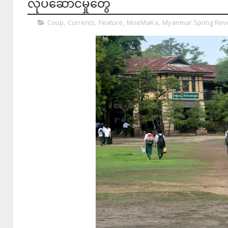
လုပ်ဆောင်မှုတွေ
Coup
,
Currents
,
Feature
,
MoeMaKa
,
Myanmar Spring Revo