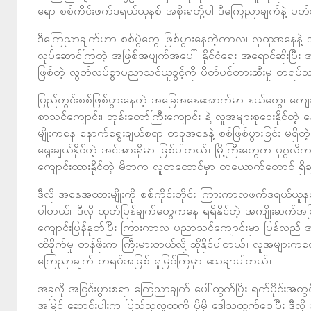
ရော စစ်ကိုင်းဖက်ဒရယ်ယူနစ် အစိုးရတို့ပါ ဒီကြေညာချက်နဲ့ ပတ်သက
ဒီကြေညာချက်ဟာ စစ်ပွဲတွေ ဖြစ်ပွားနေတဲ့ကာလ၊ လူထုအနေနဲ့ သ
လုပ်ဆောင်ကြတဲ့ အဖြစ်အပျက်အပေါ် နိုင်ငံရေး အရောင်ဆိုးပြီး အ
ဖြစ်တဲ့ လွတ်လပ်စွာပညာသင်ယူခွင့်ကို ပိတ်ပင်တားဆီးမှု တရပ
ပြည်တွင်းစစ်ဖြစ်ပွားနေတဲ့ အခြေအနေအောက်မှာ နယ်တွေ၊ က
စာသင်ကျောင်း၊ ဘုန်းတော်ကြီးကျောင်း နဲ့ လူအများစုဝေးနိုင်တဲ
မျိုးကနေ နောက်ရွေးချယ်စရာ တခုအနေနဲ့ စစ်ဖြစ်ပွားခြင်း မရှ
ရွေးချယ်နိုင်တဲ့ အင်အားရှိမှာ ဖြစ်ပါတယ်။ မြို့ကြီးတွေက ပုဂ္ဂလိ
ကျောင်းထားနိုင်တဲ့ မိဘက လူတထောင်မှာ တယောက်တောင် ရှိချင
ဒီလို အနေအထားမျိုးကို စစ်ကိုင်းတိုင်း ကြားကာလဖက်ဒရယ်ယူနစ
ပါတယ်။ ဒီလို ထုတ်ပြန်ချက်တွေကနေ ရရှိနိုင်တဲ့ အကျိုးဆက်အဖ
ကျောင်းပြန်နုတ်ပြီး ကြားကာလ ပညာသင်ကျောင်းမှာ ပြန်လည် အပ
ထိခိုက်မှု တန်ဖိုးက ကြီးမားတယ်လို့ ဆိုနိုင်ပါတယ်။ လူအများက
ကြေညာချက် တရပ်အဖြစ် ရှုမြင်ကြမှာ သေချာပါတယ်။
အခုလို အငြင်းပွားစရာ ကြေညာချက် ပေါ်ထွက်ပြီး ရက်ပိုင်းအတွင
အမြင် ဆောင်းပါးက ပြည်သူလူထုကို ပိုမို ဒေါသထွက်စေပြီး ဒီ