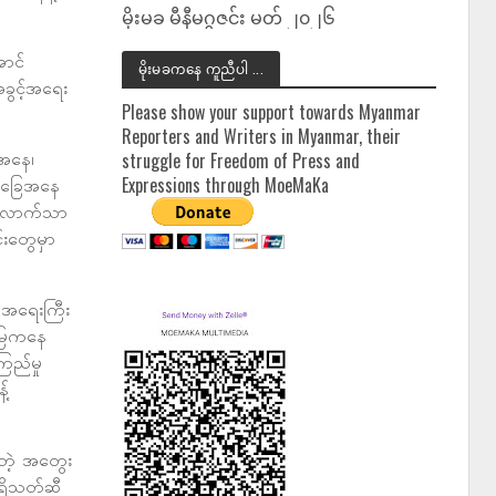
မိုးမခ မီနီမဂ္ဂဇင်း မတ် ၂၀၂၆
ောင်
မိုးမခကနေ ကူညီပါ ...
ခွင့်အရေး
Please show your support towards Myanmar
Reporters and Writers in Myanmar, their
ေအနေ၊
struggle for Freedom of Press and
Expressions through MoeMaKa
့ အခြေအနေ
ုးလောက်သာ
်းတွေမှာ
့ အရေးကြီး
မြေကနေ
ြည်မှု
့်
်တဲ့ အတွေး
ပရိသတ်ဆီ