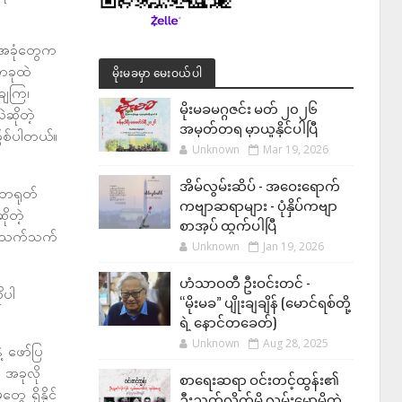
းအခုံတွေက
တခုထဲ
မိုးမခမှာ မေးဝယ်ပါ
ချကြ၊
မိုးမခမဂ္ဂဇင်း မတ် ၂၀၂၆
ဆိုတဲ့
အမှတ်တရ မှာယူနိုင်ပါပြီ
ြစ်ပါတယ်။
Unknown
Mar 19, 2026
အိမ်လွမ်းဆိပ် - အဝေးရောက်
 တရုတ်
ကဗျာဆရာများ - ပုံနှိပ်ကဗျာ
ိုတဲ့
စာအုပ် ထွက်ပါပြီ
်သံသက်သက်
Unknown
Jan 19, 2026
ဟံသာဝတီ ဦးဝင်းတင် -
ုပါ
“မိုးမခ” ပျိုးချချိန် (မောင်ရစ်တို့
ရဲ့ နောင်တခေတ်)
Unknown
Aug 28, 2025
့ ဖော်ပြ
 အခုလို
စာရေးဆရာ ဝင်းတင့်ထွန်း၏
ေ ရှိနိုင်
ဦးညွတ်လိုက်မိ လွှမ်းမောမိတဲ့