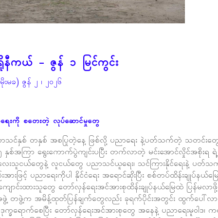
ိုနီကယ် - ဇွန် ၁ မြင်ကွင်း
မိုးမခ) ဇွန် ၂ ၊ ၂၀၂၆
ကို စတေးတဲ့ လုပ်ဆောင်မှုတွေ
 စာသင်နှစ် တနှစ် အစပြုတဲ့နေ့ ဖြစ်လို့ ပညာရေး နဲ့ပတ်သက်တဲ့ သတင်းတ
်အကြာ ရွေးကောက်ပွဲကျင်းပပြီး တက်လာတဲ့ မင်းအောင်လှိုင်အစိုးရ ရဲ့ ထ
ကလေးသူငယ်တွေနဲ့ လူငယ်တွေ ပညာသင်ယူရေး၊ သင်ကြားနိုင်ရေးနဲ့ ပတ်သက
းဖြင့် ပညာရေးကိုပါ နိုင်ငံရေး အရောင်ဆိုးပြီး စစ်တပ်ထိန်းချုပ်နယ်မြေ
 ကျောင်းထားသူတွေ တော်လှန်ရေးအင်အားစုထိန်းချုပ်နယ်မြေထဲ ပြန်မလာဖို
ရေးအဖွဲ့ တဖွဲ့က အမိန့်ထုတ်ပြန်ချက်တွေလည်း ခုရက်ပိုင်းအတွင်း ထွက်ပေ
ိုမို ဒုက္ခရောက်စေပြီး တော်လှန်ရေးအင်အားစုတွေ အနေနဲ့ ပညာရေးမူဝါဒ၊