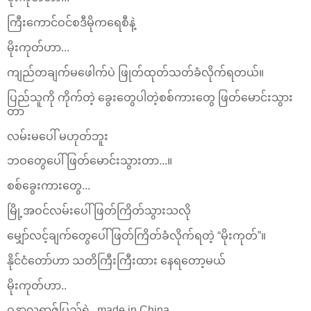
ကြီးကောင်ဝင်စဒီမိုကရေစီနဲ့
မိုးကုတ်ဟာ...
ကျည်တချက်မဖေါက်ပဲ ဖြုတ်ထုတ်သတ်ခံလိုက်ရတယ်။
ပြည်သူကို ကိုက်တဲ့ ခွေးတွေပါတဲ့စစ်ကား‌တွေ ဖြတ်မောင်းသွား
တာ
လမ်းမပေါ် မဟုတ်ဘူး
ဘဝတွေပေါ် ဖြတ်မောင်းသွားတာ...။
စစ်ခွေးကားတွေ...
မြို့အဝင်လမ်းပေါ် ဖြတ်ကြိတ်သွားသလို
‌မျှော်လင့်ချက်တွေပေါ် ဖြတ်ကြိတ်ခံလိုက်ရတဲ့ “မိုးကုတ်”။
နိုင်ငံတော်ဟာ သတိကြီးကြီးထား နေရတော့မယ်
မိုးကုတ်ဟာ..
ဂန္ဓာလရာဇ်ပြည်ရဲ့ made in China...