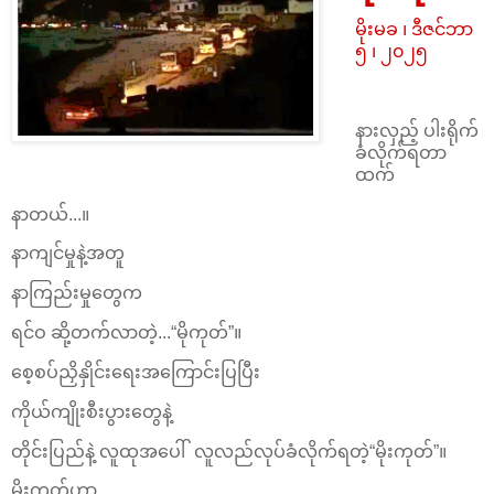
မိုးမခ ၊ ဒီဇင်ဘာ
၅ ၊ ၂၀၂၅
နားလှည့် ပါးရိုက်
ခံလိုက်ရတာ
ထက်
နာတယ်...။
နာကျင်မှုနဲ့အတူ
နာကြည်းမှုတွေက
ရင်ဝ ဆို့တက်လာတဲ့...“မိုကုတ်”။
စေ့စပ်ညှိနှိုင်းရေးအကြောင်းပြပြီး
ကိုယ်ကျိုးစီးပွားတွေနဲ့
တိုင်းပြည်နဲ့ လူထုအပေါ် လူလည်လုပ်ခံလိုက်ရတဲ့“မိုးကုတ်”။
မိုးကုတ်ဟာ...