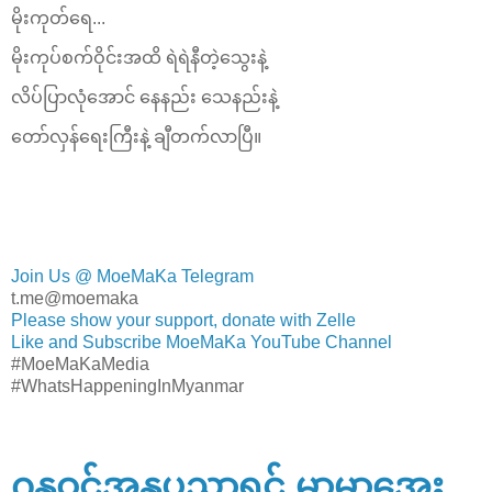
မိုးကုတ်ရေ...
မိုးကုပ်စက်ဝိုင်းအထိ ရဲရဲနီ‌တဲ့သွေးနဲ့
လိပ်ပြာလုံအောင် နေနည်း သေနည်းနဲ့
တော်လှန်ရေးကြီးနဲ့ ချီတက်လာပြီ။
Join Us @ MoeMaKa Telegram
t.me@moemaka
Please show your support, donate with Zelle
Like and Subscribe MoeMaKa YouTube Channel
#MoeMaKaMedia
#WhatsHappeningInMyanmar
ဂန္ထဝင်အနုပညာရှင် မာမာအေး