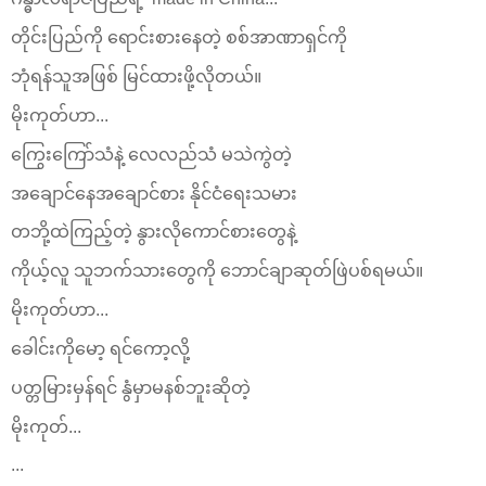
တိုင်းပြည်ကို ရောင်းစားနေတဲ့ စစ်အာဏာရှင်ကို
ဘုံရန်သူအဖြစ် မြင်ထားဖို့လိုတယ်။
မိုးကုတ်ဟာ...
ကြွေးကြော်သံနဲ့ လေလည်သံ‌ မသဲကွဲတဲ့
အချောင်နေအချောင်စား နိုင်ငံရေးသမား
တဘို့ထဲကြည့်တဲ့ နွားလိုကောင်စားတွေနဲ့
ကိုယ့်လူ သူဘက်သားတွေကို ဘောင်ချာဆုတ်ဖြဲပစ်ရမယ်။
မိုးကုတ်ဟာ...
ခေါင်းကိုမော့ ရင်ကော့လို့
ပတ္တမြားမှန်ရင် နွံမှာမနစ်ဘူးဆိုတဲ့
မိုးကုတ်...
...