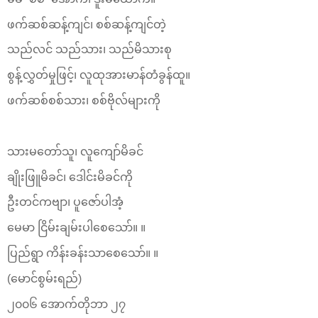
ဖက်ဆစ်ဆန့်ကျင်၊ စစ်ဆန့်ကျင်တဲ့
သည်လင် သည်သား၊ သည်မိသားစု
စွန့်လွှတ်မှုဖြင့်၊ လူထုအားမာန်တံခွန်ထူ။
ဖက်ဆစ်စစ်သား၊ စစ်ဗိုလ်များကို
သားမတော်သူ၊ လူကျော်မိခင်
ချိုးဖြူမိခင်၊ ဒေါင်းမိခင်ကို
ဦးတင်ကဗျာ၊ ပူဇော်ပါအံ့
မေမာ ငြိမ်းချမ်းပါစေသော်။ ။
ပြည်ရွာ ကိန်းခန်းသာစေသော်။ ။
(မောင်စွမ်းရည်)
၂၀၀၆ အောက်တိုဘာ ၂၇