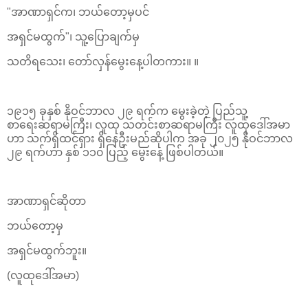
"အာဏာရှင်က၊ ဘယ်တော့မှပင်
အရှင်မထွက်"၊ သူ့ပြောချက်မှ
သတိရသေး၊ တော်လှန်မွေးနေ့ပါတကား။ ။
၁၉၁၅ ခုနှစ် နိုဝင်ဘာလ ၂၉ ရက်က မွေးခဲ့တဲ့ ပြည်သူ့
စာရေးဆရာမကြီး၊ လူထု သတင်းစာဆရာမကြီး လူထုဒေါ်အမာ
ဟာ သက်ရှိထင်ရှား ရှိနေဦးမည်ဆိုပါက အခု ၂၀၂၅ နိုဝင်ဘာလ
၂၉ ရက်ဟာ နှစ် ၁၁၀ ပြည့် မွေးနေ့ ဖြစ်ပါတယ်။
အာဏာရှင်ဆိုတာ
ဘယ်တော့မှ
အရှင်မထွက်ဘူး။
(လူထုဒေါ်အမာ)