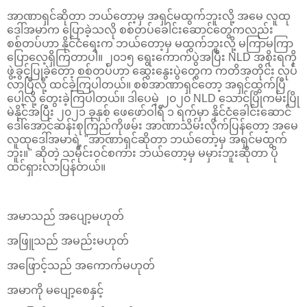
အာဏာရှင်ဆိုတာ ဘယ်တော့မှ အရှင်မထွက်ဘူးလို့ အမေ လူထု
ဒေါ်အမာက ပြောခဲ့သလို စစ်တပ်ခေါင်းဆောင်တွေကလည်း
စစ်တပ်ဟာ နိုင်ငံရေးက ဘယ်တော့မှ မထွက်ဘူးလို့ မကြာမကြာ
ပြောလေ့ရှိကြတာပါ။ ၂၀၁၅ ရွေးကောက်ပွဲအပြီး NLD အစိုးရကို
ဖွဲ့ခွင့်ပြုခဲ့တော့ စစ်တပ်ဟာ ဆွေးနွေးပွဲတွေက ကတိအတိုင်း လုပ်
လာပြီလို့ ထင်ခဲ့ကြပါတယ်။ စစ်အာဏာရှင်တော့ အရှင်ထွက်ပြီ
ပေါ့လို့ တွေးခဲ့ကြပါတယ်။ ဒါပေမဲ့ ၂၀၂၀ NLD သောင်ပြိုကမ်းပြို
မဲနိုင်အပြီး ၂၀၂၁ ခုနှစ် ဖေဖော်ဝါရီ ၁ ရက်မှာ နိုင်ငံခေါင်းဆောင်
ဒေါ်အောင်ဆန်းစုကြည်ကိုဖမ်း အာဏာသိမ်းလိုက်ပြန်တော့ အမေ
လူထုဒေါ်အမာရဲ့ "အာဏာရှင်ဆိုတာ ဘယ်တော့မှ အရှင်မထွက်
ဘူး။" ဆိုတဲ့ သမိုင်းဝင်စကား ဘယ်တော့မှ မမှားဘူးဆိုတာ ပို
ထင်ရှားလာပြန်တယ်။
အမာသည် အပျော့မဟုတ်
အဖြူသည် အမည်းမဟုတ်
အဖြောင့်သည် အကောက်မဟုတ်
အမာကို မပျော့စေနှင့်