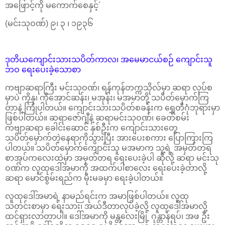
အဖြောင့်ကို မကောက်စေနှင့်´
(မင်းသုဝဏ်) ၉၊ ၃ ၊ ၁၉၃၆
ဒုတိယကျောင်းသားသပိတ်ကာလ၊ အမေမာငယ်စဉ် ကျောင်းသူ
ဘဝ ရေးပေးခဲ့သောစာ
ကဗျာဆရာကြီး မင်းသုဝဏ်၊ ရန်ကုန်တက္ကသိုလ်မှာ ဆရာ လုပ်စ
မှာပဲ ကိုနု၊ ကိုအောင်ဆန်း၊ မအုန်း၊ မအမာတို့ သပိတ်မှောက်ကြ
တာနဲ့ ကြုံပါတယ်။ ကျောင်းသားသပိတ်စခန်းက ရွှေတိဂုံဘုရားမှာ
ဖြစ်ပါတယ်။ ဆရာဇော်ဂျီနဲ့ ဆရာမင်းသုဝဏ်၊ ခေတ်စမ်း
ကဗျာဆရာ ခေါင်းဆောင် နှစ်ဦးက ကျောင်းသားတွေ
သပိတ်မှောက်တဲ့နေရာကိုသွားပြီး အားပေးစကား ပြောကြားကြ
ပါတယ်။ သပိတ်မှောက်ကျောင်းသူ မအမာက သူ့ရဲ့ အမှတ်တရ
စာအုပ်ကလေးထဲမှာ အမှတ်တရ ရေးပေးခဲ့ပါ ဆိုလို့ ဆရာ မင်းသု
ဝဏ်က လူထုဒေါ်အမာကို အထက်ပါစာလေး ရေးပေးခဲ့တာလို့
ဆရာ မောင်စွမ်းရည်က မိုးမခမှာ ရေးခဲ့ပါတယ်။
လူထုဒေါ်အမာရဲ့ နာမည်ရင်းက အမာဖြစ်ပါတယ်။ လူထု
သတင်းစာမှာ ရေးသား၊ အယ်ဒီတာလုပ်ခဲ့လို့ လူထုဒေါ်အမာလို့
ထင်ရှားလာတာပါ။ ဒေါ်အမာကို မန္တလေးမြို့ ဂုန္တာန်ရပ်၊ အဖ ဦး