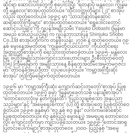
ဆိုင်ရာ ဆောင်းပါးတွေကို စုပေါင်းပြီး “ရတနာပုံ မန္တလေး၊ ကျွန်မ
တို့ မန္တလေး”စာအုပ်ထုတ်တယ်။ “ထိုင်းဝတ္ထုတိုများ (၂)” စာအုပ်
လည်း ထုတ်ဝေတယ်။ ၁၉၉၄ မှာ “သာသာနာ့တန်ဆောင်
ဆရာတော်ကြီးများ” စာအုပ်ထုတ်ဝေတယ်။ “ရွှေဒေါင်းတောင်
ဆောင်းပါးများ”ကို ဂျပန်အမျိုးသမီး Yasuko Dobashi (မြန်မာ
အမည် ဒေါ်ယဉ်ယဉ်မြ) က ဂျပန်ဘာသာပြန် Shinjuku Shobo
Co.,Ltd စာအုပ်တိုက်က တန်ဖိုးယန်း ၂၇၁၈ နဲ့ ထုတ်ဝေတယ်။ ၇၉
နှစ် မွေးနေ့အမှတ်တရ “ကျွန်မတို့ငယ်ငယ်က” ကိုယ်တိုင်ရေး
အတ္ထုပ္ပတ္တိစာအုပ်ကို ရေးသားထုတ်ဝေခဲ့တယ်။ ၁၉၉၅- မန္တလေး
မြို့ ဗဟိုအမျိုးသားကျောင်းသားဟောင်းများ ဦးစီးထုတ်ဝေတဲ့
(၇၅) ကြိမ်မြောက် အမျိုးသားနေ့ စိန်ရတုအထိမ်းအမှတ်မဂ္ဂဇင်း
မှာ “တာဝန်ခံအယ်ဒီတာ” လုပ်ပေးခဲ့တယ်။ ”ကမ္ဘာ့အကြီးဆုံး
စာအုပ်” (၅)ကြိမ်မြောက်ထုတ်ဝေတယ်။
၁၉၉၆ မှာ “ကမ္ဘာ့အကြီးဆုံး ကျောက်ဆင်းတုတော်”စာအုပ် ပြုစု
ထုတ်ဝေတယ်။ ၁၉၉၇ ခုမှာ “မြန်မာ့ခေတ်သစ် ပန်းချီစာအုပ်”၊
“တောင်လေးလုံးမှ နတ်ကျွန်းထိ”၊ “ပြည်သူချစ်သော အနုပညာ
သည်များ”နှင့် “အမေ့ရှေးစကား” (ပ) တွဲ စာအုပ်တွေ ပြုစုထုတ်ဝေ
ခဲ့တယ်။ ၁၉၉၈ ခုနှစ်မှာ “၈၃ နှစ် ၈၃ ခွန်း” လက်ကမ်းစာစောင်
ပြုစုထုတ်ဝေတယ်။ ၈၃ နှစ်ပြည့် မွေးနေ့ပွဲ အမရပူရ တောင်လေး
လုံး ကျောင်းတိုက်မှာ ကျင်းပခဲ့သေးတယ်။ ၁၉၉၉-“တောင်အာရှ
ပြတင်းပေါက်များ”စာအုပ်ထုတ်ဝေ။ ၂၀၀၀- ပြည့်နှစ် “အမေ့