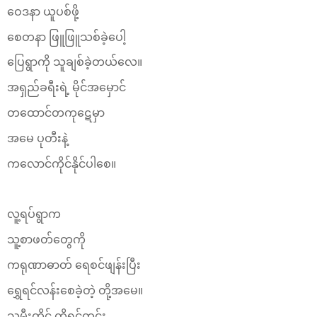
ဝေဒနာ ယူပစ်ဖို့
စေတနာ ဖြူဖြူသစ်ခဲ့ပေါ့
ပြေရွာကို သူချစ်ခဲ့တယ်လေ။
အရှည်ခရီးရဲ့ မိုင်အမှောင်
တထောင်တကုဋေမှာ
အမေ ပုတီးနဲ့
ကလောင်ကိုင်နိုင်ပါစေ။
လူ့ရပ်ရွာက
သူ့စာဖတ်တွေကို
ကရုဏာဓာတ် ရေစင်ဖျန်းပြီး
ရွှေရင်လန်းစေခဲ့တဲ့ တို့အမေ။
သူ့မီးတိုင် တို့ရင်တွင်း