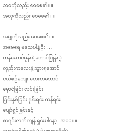
ဘဝကိုလည်း ဝေစေ၏။ ။
အလှကိုလည်း ဝေစေ၏။ ။
အမျှကိုလည်း ဝေစေ၏။ ။
အမေရေ မသေပါနဲ့ဦး . . .
တန်ဆောင်မုန်းနဲ့ တောင်ပြုန်းပွဲ
လှည်းကလေးနဲ့ သွားရအောင်
ငယ်စဉ်ကျေး တေးတဘောင်
မှောင်ခြင်း လင်းခြင်း
ခြင်းနှစ်ခြင်း ရုန်းရင်း ကန်ရင်း
ပျော်ရွင်ခြင်းနှင့်
စာရင်းလက်ကျန် ရှင်းပါနော့ - အမေ။ ။