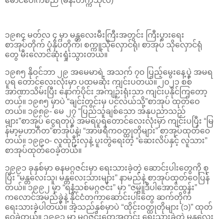
မောင်ပေါက်စည် (မန်းတက္ကသိုလ်)
၁၉၈၄ မတ်လ ၄ မှာ မန္တလေးမီးကြီးအတွင်း ကြီးပွားရေး
စာအုပ်တိုက် ပုံနှိပ်တိုက်၊ စက္ကူသိုလှောင်ရုံ၊ စာအုပ် သိုလှောင်ရုံ
တွေ မီးလောင်ဆုံးရှုံးသွားတယ်။
၁၉၈၅ နိုဝင်ဘာ ၂၉ အမေမာရဲ့ အသက် ၇ဝ ပြည့်မွေးနေ့ပွဲ အမရ
ပူရ တောင်လေးလုံးမှာ ပထမဆုံး ကျင်းပတယ်။ ၂၀၂၁ စစ်
အာဏာသိမ်းပြီး နောက်ပိုင်း အကျဉ်းရုံးသာ ကျင်းပနိုင်ကြတော့
တယ်။ ၁၉၈၅ မှာပဲ “ချင်းတွင်းမှ ပင်လယ်သို့”စာအုပ် ထုတ်ဝေ
တယ်။ ၁၉၈၉- မေ ၂၇ “ပြည်သူချစ်သော အနုပညာသည်
များ”စာအုပ် ငွေရတုပွဲ အမရပူရတောင်လေးလုံးမှာ ကျင်းပပြီး “မြ
န်မာ့မဟာဂီတ”စာအုပ်နဲ့၊ “အာဖရိကဝတ္ထုတိုများ” စာအုပ်ထုတ်ဝေ
တယ်။ ၁၉၉၀- လူထုဦးလှနဲ့ ပူးတွဲရေးတဲ့ “ဆေးလိပ်နှင့် လူသား”
စာအုပ်ထုတ်ဝေခဲ့တယ်။
၁၉၉၁ ခုနှစ်မှာ ဓနမဂ္ဂဇင်းမှာ ရေးသားခဲ့တဲ့ ဆောင်းပါးတွေကို စု
ပြီး “မန္တလေးသူ၊ မန္တလေးသားများ” နာမည်နဲ့ စာအုပ်ထုတ်ဝေပြန်
တယ်။ ၁၉၉၂ မှာ “ရနံ့သစ်မဂ္ဂဇင်း” မှာ “ဇမ္ဗူဒီပါအောင်ထွန်း”
ကလောင်အမည်ခွဲနဲ့ နိုင်ငံတကာဆောင်းပါးတွေ ဆက်တိုက်
ရေးသားခဲ့ပါတယ်။ အဲ့သည်နှစ်မှာပဲ “ထိုင်းဝတ္ထုတိုများ (၁)” ထုတ်
ဝေခဲ့တယ်။ ၁၉၉၃ မှာ မဂ္ဂဇင်းတွေအတွင်း ရေးသားခဲ့တဲ့ မန္တလေး