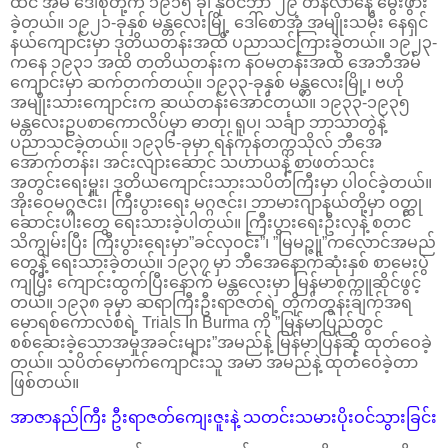
ထင် အမိ ဒေါ်စုတို့က ၁၉၁၅ ခု၊ နိုဝင်ဘာ ၂၉ တနင်္လာနေ့ မွေးဖွား
ခဲ့တယ်။ ၁၉၂၁-ခုနှစ် မန္တလေးမြို့ ဒေါ်စောအုံ အမျိုးသမီး နေရှင်
နယ်ကျောင်းမှာ ဒုတိယတန်းအထိ ပညာသင်ကြားခဲ့တယ်။ ၁၉၂၃-
ကနေ ၁၉၃၁ အထိ တတိယတန်းက နဝမတန်းအထိ အေဘီအမ်
ကျောင်းမှာ ဆက်တက်တယ်။ ၁၉၃၃-ခုနှစ် မန္တလေးမြို့၊ ဗဟို
အမျိုးသားကျောင်းက ဆယ်တန်းအောင်တယ်။ ၁၉၃၃-၁၉၃၅
မန္တလေးဥပစာကောလိပ်မှာ ဓာတု၊ ရူပ၊ သင်္ချာ ဘာသာတွဲနဲ့
ပညာသင်ခဲ့တယ်။ ၁၉၃၆-ခုမှာ ရန်ကုန်တက္ကသိုလ် ဘီအေ
အောက်တန်း၊ အင်းလျားဆောင် သဟာယနဲ့ စာဖတ်သင်း
အတွင်းရေးမှူး၊ ဒုတိယကျောင်းသားသပိတ်ကြီးမှာ ပါဝင်ခဲ့တယ်။
အိုးဝေမဂ္ဂဇင်း၊ ကြီးပွားရေး မဂ္ဂဇင်း၊ ဘာမားဂျာနယ်တို့မှာ ဝတ္ထု
ဆောင်းပါးတွေ ရေးသားခဲ့ပါတယ်။ ကြီးပွားရေးဦးလှနဲ့ စတင်
သိကျွမ်းပြီး ကြီးပွားရေးမှာ”ခင်လှဝင်း”၊ ”မြမဉ္ဇူ”ကလောင်အမည်
တွေနဲ့ ရေးသားခဲ့တယ်။ ၁၉၃၇ မှာ ဘီအေနောက်ဆုံးနှစ် စာမေးပွဲ
ကျပြီး ကျောင်းထွက်ပြီးနောက် မန္တလေးမှာ မြန်မာစက္ကူဆိုင်ဖွင့်
တယ်။ ၁၉၃၈ ခုမှာ ဆရာကြီးဦးရာဇတ်ရဲ့ တိုက်တွန်းချက်အရ
မောရစ်ကောလစ်ရဲ့ Trials In Burma ကို ”မြန်မာပြည်တွင်
စစ်ဆေးခဲ့သောအမှုအခင်းများ”အမည်နဲ့ မြန်မာပြန်ဆို ထုတ်ဝေခဲ့
တယ်။ သပိတ်မှောက်ကျောင်းသူ အမာ အမည်နဲ့ ထုတ်ဝေခဲ့တာ
ဖြစ်တယ်။
အာဇာနည်ကြီး ဦးရာဇတ်ကျေးဇူးနဲ့ သတင်းသမားပိုးဝင်သွားခြင်း