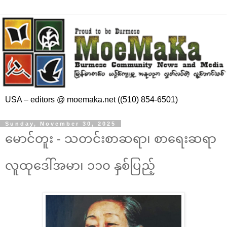
USA – editors @ moemaka.net ((510) 854-6501)
Sunday, November 30, 2025
မောင်တူး - သတင်းစာဆရာ၊ စာရေးဆရာ
လူထုဒေါ်အမာ၊ ၁၁၀ နှစ်ပြည့်