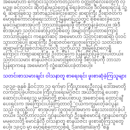
အမေမာဟာ ကျောင်းသူဘဝကတည်းက ဝတ္ထုတိုလေးတွေကို လှ
မဉ္ဇူ၊ ခင်လဝင်း ဆိုတဲ့နာမည်တွေနဲ့ ရေးခဲ့တယ်။ ဒီလိုရေးရင်းနဲ့ သူ့
ရဲ့ ဆရာဖြစ်သူ အာဇာနည်ခေါင်းဆောင် ဆရာကြီး ဦးရာဇတ်က
မောရစ်ကောလစ်ရေးသားတဲ့ မြန်မာပြည်တွင် စစ်ဆေးခဲ့သော
မှုခင်းများစာအုပ်ကို ဘာသာပြန်ရေးဖို့ တိုက်တွန်းခဲ့တယ်။ အဲဒီ
စာအုပ်မှာ သတင်းဖော်ပြတဲ့ပုံစံတွေ အများကြီးပါတာကြောင့်
ဘာသာပြန်ရင်း ကနေတဆင့် အမေမာဟာ သတင်းစာဆရာ ပိုးဝင်
သွားတာပေါ့၊ ဆရာကြီး ဦးရာဇတ်ကျေးဇူးကြောင့်ပဲ သတင်းစာ
ဆရာမကြီးဖြစ်လာရတယ်လို့ သူ့ကိုယ်သူ အမြဲပြောလေ့ရှိ
ကြောင်း ကဗျာဆရာကြီး ဦးတင်မိုးက ပြန်ပြောပြခဲ့ဘူးပါတယ်။
သတင်းသမား စာနယ်ဇင်းသမားဖြစ်လာဖို့ ဒီစာအုပ်ကို ဘာသာ
ပြန်ရာကနေ အမေမာကို လှုံ့ဆော်ပေးခဲ့တာပေါ့။
သတင်းစာသမားချင်း ဝါသနာတူ စာရေးရင်း ဖူးစာဆုံခဲ့ကြသူများ
၁၉၃၉-ခုနှစ် နိုဝင်ဘာ ၁၃ ရက်မှာ ကြီးပွားရေးဦးလှနဲ့ ဒေါ်အမာတို့
လက်ထပ်ခဲ့ပါတယ်။ ကြီးပွားရေးမဂ္ဂဇင်း အယ်ဒီတာနဲ့ ပေးစာ
ဆောင်းပါးရေးသူ မအမာတို့ စာပေးစာယူ အစောင်ရေ ထောင်ချီ
ပေးရင်းက အကြောင်းပါခဲ့ကြတာလို့ "ငယ်ကကျွမ်းတဲ့ခင်ပွန်း
သည် လူထုဦးလှ" စာအုပ်မှာ လူထုဒေါ်အမာက ရေးသားထားခဲ့ပါ
တယ်။ သူတို့ဟာလည်း ဂျာနယ်ကျော် ဦးချစ်မောင်နဲ့ ဂျာနယ်ကျော်
မမလေးတို့ မောင်နှံလို ဝါသနာတူ စာနယ်ဇင်း ဖူးစာဆုံကြသူတွေ
ပေါ့။ ၁၉၄၀ မှာ မောရစ်ကောလစ်ရဲ့ Sandamalaကို ”စန္ဒ