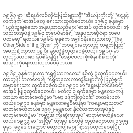
၁၉၆၃ မှာ “ဆိုရှယ်လစ်တိုင်းပြည်များသို့” ”အိုယန်းကီးတို့” ”ငွေနှင့်
လက်နက်”စာအုပ်တွေ ရေးသားထုတ်ဝေတယ်။ ၁၉၆၄ ခုနှစ်မှာ
“ပြည်သူချစ်သော အနုပညာသည်များ”စာအုပ် ထုတ်ဝေတယ်။ အဲ့
သည်စာအုပ်နဲ့ ၁၉၆၄ စာပေဗိမာန်ရဲ့ “အနုပညာဆိုင်ရာ စာပေ
ပထမဆု” ရတယ်။ ၁၉၆၆ ခုနှစ်က အဂ္ဂါစနိုးရေးသားတဲ့ “The
Other Side of the River” ကို “ဘဝချင်းမတူသည့် တရုတ်ပြည်”
အမည်နဲ့ ဘာသာပြန်ပြီး နှစ်တွဲခွဲထုတ်ဝေခဲ့တယ်။ ၁၉၆၇-မှာ
လူထုသတင်းစာ ရပ်စဲခံရပြီး “အောင်ဗလ၊ ဖိုးစိန်၊ စိန်ကတုံး”
စာအုပ်ကိုရေးသားထုတ်ဝေခဲ့တယ်။
၁၉၆၉ ခုနှစ်ကျတော့ “ရွှေရိုးဘကလေး” နှစ်တွဲ ခွဲထုတ်ဝေတယ်။
ကာတွန်း ဘကလေးရဲ့ “ရွှေတလေးကာတွန်းများ”ကို ဖြည့်စွက်
အမှာရေးသား ထုတ်ဝေခဲ့တယ်။ ၁၉၇၀ မှာ “ရွှေမန်းတင်မောင်”
စာအုပ် ပြုစုထုတ်ဝေတယ်။ မတ်လ ၃ ရက်နေ့မှာ မန္တလေး-ကန်
သာယာ စာတမ်းဖတ်ပွဲမှာ “ဗမာ့ ဖန်ကျီလုပ်ငန်း” စာတမ်းဖတ်
တယ်။ ၁၉၇၁ ခုနှစ်မှာ မန္တလေးဓမ္မဗိမာန်မှာ “ကနေ့ဗမာ့သဘင်”
စာတမ်းဖတ်တယ်။ ၁၉၇၂-မန္တလေး နိုင်ငံတကာစာအုပ်နှင့်
စာတမ်းဖတ်ပွဲမှာ “ကမ္ဘာ့အကြီးဆုံးစာအုပ်” စာတမ်းဖတ်ခဲ့သေး
တယ်။ ၁၉၇၃ မှာ “အငြိမ့်” စာအုပ် နှစ်တွဲခွဲ ထုတ်ဝေတယ်။ ၁၉၇၅
ခုမှာ “ရွှေဒေါင်းတောင် ဆောင်းပါးများ” စာအုပ်ထုတ်ဝေခဲ့ပြီး
၁၉၇၆ မှာ “ဆရာကြီးသခင်ကိုယ်တော်မှိုင်း”အတ္ထုပ္ပတ္တိ စာအုပ်