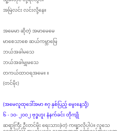
အမြဲလင်း လင်းလို့နေ။
အမေမာ ဆိုတဲ့ အမာမေမေ
မာစေသာစေ ဆယ်ကမ္ဘာမြေ
ဘယ်အခါမသေ
ဘယ်အခါမျှမသေ
တကယ်ထာဝရအမေ။ ။
(တင်မိုး)
(အမေလူထုဒေါ်အမာ ၈၇ နှစ်ပြည့် မွေးနေ့သို့)
၆ - ၁၀- ၂၀၀၂ ဗုဒ္ဓဟူး နံနက်ခင်း တိုကျို
ဆရာကြီး ဦးတင်မိုး ရေးသားခဲ့တဲ့ ကဗျာလိုပါပဲ။ လူသေ