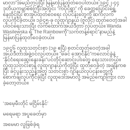
မာလာ”အမည်တပ်ပြီး မြန်မာပြန်ထုတ်ဝေပါတယ်။ ၁၉၄၂-၄၄
ဒုတိယကမ္ဘာစစ်ကြီးအတွင်း ”ကပိုင်ရွာ” ကို ခေတ္တပြောင်းရွှေ့
နေထိုင်ပြီး စာအုပ်ထုတ်ဝေရေး လုပ်ငန်းတွေကို ဆက်လက်
လုပ်ကိုင်ခဲ့တယ်။ ၁၉၄၅-ခု လူထုဂျာနယ် (ဇူလိုင်) ထုတ်ဝေတဲ့အခါ
ပါဝင်ရေးသားပြီး လက်ထောက်အယ်ဒီတာ လုပ်တယ်။ Wanda
Wasilewska ရဲ့ The Rainbowကို”သက်တန့်ရောင်”နာမည်နဲ့
မြန်မာပြန်ထုတ်ဝေခဲ့တယ်။
၁၉၄၆ လူထုသတင်းစာ (၁၉ ဧပြီ) စတင်ထုတ်ဝေတဲ့အခါ
အယ်ဒီတာအဖွဲ့ဝင်လုပ်တယ်။ ”ဖခင် အောင်နိုင်”ကလောင်ခွဲနဲ့
”နိုင်ငံရေးဆွေးနွေးခန်း”ပင်တိုင်ဆောင်းပါးတွေ ရေးသားတယ်။
လူထုသတင်းစာနဲ့ လူထုဂျာနယ်ကိုတွဲပြီး ထုတ်ဝေခဲ့တဲ့ အချိန်ကစ
ပြီး ခင်ပွန်းသည်နဲ့အတူ သတင်းစာ ဂျာနယ်လုပ်ငန်းတွေကို
စောက်ချလုပ်ကိုင်ခဲ့ပြီး လူထုဒေါ်အမာလို့ အမည်ကျော်ကြား လာ
ခဲ့တော့တယ်။
‘အမေ့မီးတိုင် မငြိမ်းနိုင်’
မရေမရာ အပူခေတ်မှာ
အမေမာ လူဖြစ်ခဲ့ရ