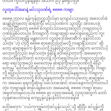
တယ်။ ကွယ်လွန်ချိန်မှာ အသက် ၉၃ နှစ်ရှိပါပြီ။
လူထုဒေါ်အမာနဲ့ မင်းသုဝဏ်ရဲ့ ၈၈၈၈ ကဗျာ
၈၈၈၈ ကာလ ရန်ကုန်တက္ကသိုလ်မှာ ကျောင်းသားတွေ အစာငတ်ခံ
ဆန္ဒပြကြတော့ ဆရာကြီး မင်းသုဝဏ်က သွားပြီး အားပေးခဲ့
တယ်။ ပြီးတော့ ၈၈၈၈ ကျောင်းသားတွေအတွက် ကဗျာတပုဒ်
ဂုဏ်ပြုစပ်တယ်။ ဒီကဗျာကို ကဗျာဆရာ မောင်စွမ်းရည်က ကူး
ယူထားတဲ့အချိန် မန္တလေးက လူထုဒေါ်အမာဆီက ဖုန်းဝင်လာ
သတဲ့။ "ဟဲ့ ငါတို့ ၈၈၈၈ စာစောင်ထုတ်မလို့ ကဗျာရှိသလား" ဆို
တော့ ဆရာစွမ်းက ရှိတယ်လို့ ပြန်ပြောတယ်။ ကဗျာက ကောင်းပါ့
မလားလို့လည်း မေးသတဲ့။ ဖုန်းနဲ့ ဖတ်ပြောတာကို အမေမာက
တယ်လီဖုန်းတဖက် ဘော့ပင်နဲ့ လိုက်ရေးတယ်။ ကဗျာလည်းဆုံး
ရော ရေးသူအမည် မေးတော့မှ ဆရာကြီးမင်းသုဝဏ်လို့ ပြော
တော့မှ "တော်တော်ဆိုးတဲ့ကောင် အစတည်းက ဆရာကြီး ကဗျာ
လို့ ပြောပါလားတဲ့။ ငါ့မှာ လိုက်သာကူးရေးနေရတယ် ကဗျာက
ကောင်းပါ့မလားလို့ စိတ်ပူနေရတာတဲ့။ တကယ်တော့ ဆရာစွမ်း
က အမေမာ ရေးလို့ဆုံးမှ ဝမ်းသာအောင် တမင်နောက်လိုက်တာပါ
တဲ့။ ကဗျာချစ် စာပေချစ်သော‌ အမေမာရဲ့ ၈၈၈၈ ကဗျာ စာပေ
အမှတ်တရလေးပါ။ ၈၈၈၈ မှာ လူထုအမေရဲ့ လူထုအတွက် တော်
လှန်စာပေတာဝန် ကျေပွန်လွန်းခဲ့ပါကလားနော်။
ဒေါ်အမာက "ငယ်ကကျွမ်းတဲ့ခင်ပွန်းသည်"သို့ ဆိုပြီး ခင်ပွန်းကို