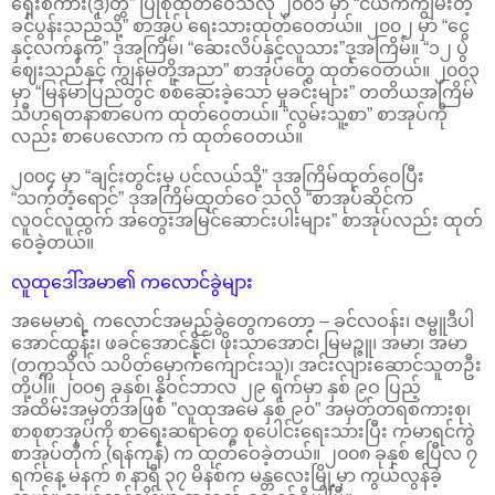
ရှေးစကား(ဒု)တွဲ” ပြုစုထုတ်ဝေသလို ၂၀၀၁ မှာ “ငယ်ကကျွမ်းတဲ့
ခင်ပွန်းသည်သို့” စာအုပ် ရေးသားထုတ်ဝေတယ်။ ၂၀၀၂ မှာ “ငွေ
နှင့်လက်နက်” ဒုအကြိမ်၊ “ဆေးလိပ်နှင့်လူသား”ဒုအကြိမ်။ “၁၂ ပွဲ
ဈေးသည်နှင့် ကျွန်မတို့အညာ” စာအုပ်တွေ ထုတ်ဝေတယ်။ ၂၀၀၃
မှာ “မြန်မာပြည်တွင် စစ်ဆေးခဲ့သော မှုခင်းများ” တတိယအကြိမ်
သီဟရတနာစာပေက ထုတ်ဝေတယ်။ “လွမ်းသူ့စာ” စာအုပ်ကို
လည်း စာပေလောက က ထုတ်ဝေတယ်။
၂၀၀၄ မှာ “ချင်းတွင်းမှ ပင်လယ်သို့” ဒုအကြိမ်ထုတ်ဝေပြီး
“သက်တံ့ရောင်” ဒုအကြိမ်ထုတ်ဝေ သလို “စာအုပ်ဆိုင်က
လူဝင်လူထွက် အတွေးအမြင်ဆောင်းပါးများ” စာအုပ်လည်း ထုတ်
ဝေခဲ့တယ်။
လူထုဒေါ်အမာ၏ ကလောင်ခွဲများ
အမေမာရဲ့ ကလောင်အမည်ခွဲတွေကတော့ – ခင်လဝန်း၊ ဇမ္ဗူဒီပါ
အောင်ထွန်း၊ ဖခင်အောင်နိုင်၊ ဖိုးသာအောင်၊ မြမဉ္ဇူ၊ အမာ၊ အမာ
(တက္ကသိုလ် သပိတ်မှောက်ကျောင်းသူ)၊ အင်းလျားဆောင်သူတဦး
တို့ပါ။ ၂၀၀၅ ခုနှစ်၊ နိုဝင်ဘာလ ၂၉ ရက်မှာ နှစ် ၉ဝ ပြည့်
အထိမ်းအမှတ်အဖြစ် ”လူထုအမေ နှစ် ၉၀” အမှတ်တရစကားစု၊
စာစုစာအုပ်ကို စာရေးဆရာတွေ စုပေါင်းရေးသားပြီး ကမာရင်ကွဲ
စာအုပ်တိုက် (ရန်ကုန်) က ထုတ်ဝေခဲ့တယ်။ ၂၀၀၈ ခုနှစ် ဧပြီလ ၇
ရက်နေ့ မနက် ၈ နာရီ ၃၇ မိနစ်က မန္တလေးမြို့မှာ ကွယ်လွန်ခဲ့