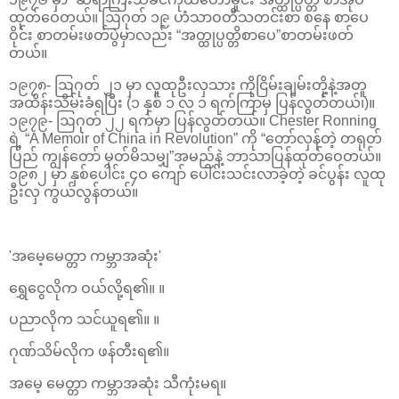
ထုတ်ဝေတယ်။ ဩဂုတ် ၁၉ ဟံသာဝတီသတင်းစာ စနေ စာပေ
ဝိုင်း စာတမ်းဖတ်ပွဲမှာလည်း “အတ္ထုပ္ပတ္တိစာပေ”စာတမ်းဖတ်
တယ်။
၁၉၇၈- ဩဂုတ် ၂၁ မှာ လူထုဦးလှသား ကိုငြိမ်းချမ်းတို့နဲ့အတူ
အထိန်းသိမ်းခံရပြီး (၁ နှစ် ၁ လ ၁ ရက်ကြာမှ ပြန်လွတ်တယ်၊)။
၁၉၇၉- ဩဂုတ် ၂၂ ရက်မှာ ပြန်လွတ်တယ်။ Chester Ronning
ရဲ့ “A Memoir of China in Revolution” ကို “တော်လှန်တဲ့ တရုတ်
ပြည် ကျွန်တော် မှတ်မိသမျှ”အမည်နဲ့ ဘာသာပြန်ထုတ်ဝေတယ်။
၁၉၈၂ မှာ နှစ်ပေါင်း ၄ဝ ကျော် ပေါင်းသင်းလာခဲ့တဲ့ ခင်ပွန်း လူထု
ဦးလှ ကွယ်လွန်တယ်။
'အမေ့မေတ္တာ ကမ္ဘာအဆုံး'
ရွှေငွေလိုက ဝယ်လို့ရ၏။ ။
ပညာလိုက သင်ယူရ၏။ ။
ဂုဏ်သိမ်လိုက ဖန်တီးရ၏။
အမေ့ မေတ္တာ ကမ္ဘာအဆုံး သီကုံးမရ။