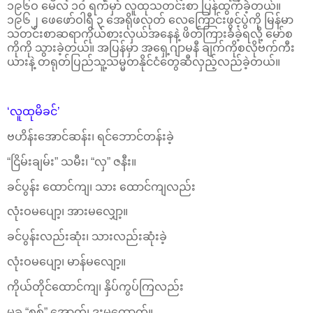
၁၉၆ဝ မေလ ၁ဝ ရက်မှာ လူထုသတင်းစာ ပြန်ထွက်ခဲ့တယ်။
၁၉၆၂ ဖေဖော်ဝါရီ ၃ အေရိုဖလုတ် လေကြောင်းဖွင့်ပွဲကို မြန်မာ
သတင်းစာဆရာကိုယ်စားလှယ်အနေနဲ့ ဖိတ်ကြားခံခဲ့ရလို့ မော်စ
ကိုကို သွားခဲ့တယ်။ အပြန်မှာ အရှေ့ဂျာမနီ ချက်ကိုစလိုဗက်ကီး
ယားနဲ့ တရုတ်ပြည်သူ့သမ္မတနိုင်ငံတွေဆီလှည့်လည်ခဲ့တယ်။
‘လူထုမိခင်’
ဗဟိန်းအောင်ဆန်း၊ ရင်ဘောင်တန်းခဲ့
“ငြိမ်းချမ်း” သမီး၊ “လှ” ဇနီး။
ခင်ပွန်း ထောင်ကျ၊ သား ထောင်ကျလည်း
လုံးဝမပျော့၊ အားမလျှော့။
ခင်ပွန်းလည်းဆုံး၊ သားလည်းဆုံးခဲ့
လုံးဝမပျော့၊ မာန်မလျော့။
ကိုယ်တိုင်ထောင်ကျ၊ နှိပ်ကွပ်ကြလည်း
မခ “စစ်” အောက်၊ ဒူးမထောက်။