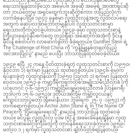
သော်လည်း နာမည်မသေ လူထုအတွက် တော်လှန်စာပေတွေ
ရေးသားချန်ထားခဲ့သော‌ အမေပါ။ အခုဆို အမေ့ရဲ့ အာဏာရှင်ဆို
တာ ဘယ်တော့မှ အရှင်မထွက်ဘူးဆိုတဲ့စကား တပြည်လုံးက
လက်ခံနေပါပြီ။ ၁၉၄၇ ခုနှစ်မှာ လူထုဦးလှနဲ့အတူ လွတ်လပ်ရေး
အတွက် ဖဆပလအာဘော်တမျှနီးပါး လူထုသတင်းစာမှာ
ရေးသားတိုက်ပွဲဝင်ခဲ့ပါတယ်။ ၁၉၄၉-ခုမှာ လူထုသတင်းစာနဲ့
ကြီးပွားရေးပုံနှိပ်စက်တွေ တည်ရှိရာ အဆောက်အအုံကို ဒိုင်းန
မိုင်းနဲ့ စစ်တပ်က လာဖောက်ခွဲတာ ခံခဲ့ရတယ်။ Gunther Stein ရဲ့
The Challenge of Red China ကို ”ကွန်မြူနစ်တရုတ်ပြည်
အင်အားပြိုင်ပွဲ” နာမည် ပေးပြီး ဘာသာပြန်ထုတ်ဝေခဲ့တယ်။
၁၉၄၉ ဧပြီ ၂၄ ကနေ ပိတ်ထားခဲ့ရတဲ့ လူထုသတင်းစာကို (၁၉၅၀၊
နိုဝင်ဘာ ၁) ရက်မှာ ပြန်လည် ထုတ်ဝေခဲ့တယ်။ (၁၉၄၆-မေ)က
ရပ်နားခဲ့တဲ့ လူထုဂျာနယ်ကို (၁၉၅ဝ ဩဂုတ် ၁) ရက်မှာ ပြန်ထုတ်
ဝေတယ်။ ၁၉၅၃-ခု ကမ္ဘာ့ဒီမိုကရက်တစ်အမျိုးသမီးညီလာခံ (ကို
ပင်ဟေဂင် ၇-၆-၁၉၅၃) ကမ္ဘာ့ငြိမ်းချမ်းရေးညီလာခံ (ဟန်ဂေရီ၊
ဘူဒါပက် ၁၅-၆-၁၉၅၃)။ ဒုတိယအကြိမ် ကမ္ဘာ့လူငယ်နှင့်
ကျောင်းသားပွဲတော် (ရိုမေးနီယား၊ ဘူခါရက် ၂၅- ၇ -၁၉၅၃) ကို
တက်ရောက်ခဲ့တယ်။ Archie John Stone ရဲ့ In The Name Of
Peaceကို “ငြိမ်းချမ်းရေးသို့” နာမည်နဲ့ ဘာသာပြန် ထုတ်ဝေခဲ့
တယ်။ ခင်ပွန်း လူထုဦးလှ ပုဒ်မ (၅) နဲ့ အဖမ်းခံနေရချိန်မှာ လူထု
သတင်းစာခေါင်းကြီးတွေကို တာဝန်ခံရေးသားခဲ့တယ်။ ၁၉၅၉၊
မတ်လ ၁၂ ရက်မှာ လူထုသတင်းစာ ချိတ်ပိတ်ခံရပြန်တယ်။