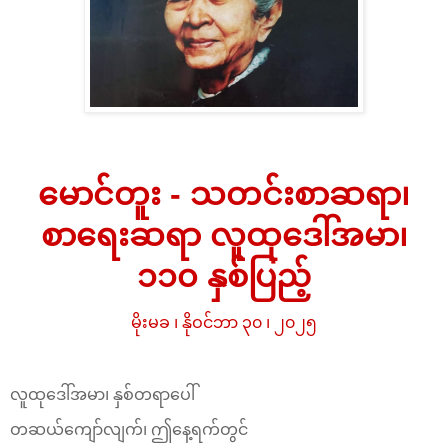
မောင်တူး - သတင်းစာဆရာ၊
စာရေးဆရာ လူထုဒေါ်အမာ၊
၁၁၀ နှစ်ပြည့်
မိုးမခ ၊ နိုဝင်ဘာ ၃၀ ၊ ၂၀၂၅
လူထုဒေါ်အမာ၊ နှစ်တရာပေါ်
တဆယ်ကျော်လျက်၊ ဤနေ့ရက်တွင်