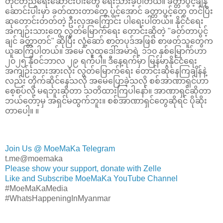
တိုင်တည်ရေးဆောင်းပါးတွေ ရေးသားခဲ့ပါတယ်။ ခတ္တာပွင့်ချိန်
ဆောင်းပါးမှာ ခတ်ထားတာတွေ ပွင့်အောင် ခတ္တာပွင့်တွေ တင်ပြီး
ဆုတောင်းတတ်တဲ့ ဦးလှအကြောင်း ပါရေးပါတယ်။ နိုင်ငံရေး
အကျဉ်းသားတွေ လွတ်မြောက်ရေး တောင်းဆိုတဲ့ "ခတ်တာပွင့်
ချင် ခတ္တာတင်" ဆိုပြီး လှုံ့ဆော် စာတပုဒ်အဖြစ် စာဖတ်သူတွေက
ယူဆကြပါတယ်။ အမေ လူထုဒေါ်အမာရဲ့ ၁၁၀ နှစ်မြောက်ဟာ
၂၀၂၅ နိုဝင်ဘာလ ၂၉ ရက်ပါ။ ဒီနေ့ရက်မှာ မြန်မာ့နိုင်ငံရေး
အကျဉ်းသားအားလုံး လွတ်မြောက်ရေး တောင်းဆိုနေကြချိန်နဲ့
လည်း တိုက်ဆိုင်နေသလို အမေပြောခဲ့သလို စစ်အာဏာရှင်ဟာ
စေ့စပ်လို့ မရဘူးဆိုတာ သတိထားကြပါနော်။ အာဏာရှင်ဆိုတာ
ဘယ်တော့မှ အရှင်မထွက်ဘူး။ စစ်အာဏာရှင်တွေဆိုရင် ပိုဆိုး
တာပေါ့။ ။
Join Us @ MoeMaKa Telegram
t.me@moemaka
Please show your support, donate with Zelle
Like and Subscribe MoeMaKa YouTube Channel
#MoeMaKaMedia
#WhatsHappeningInMyanmar