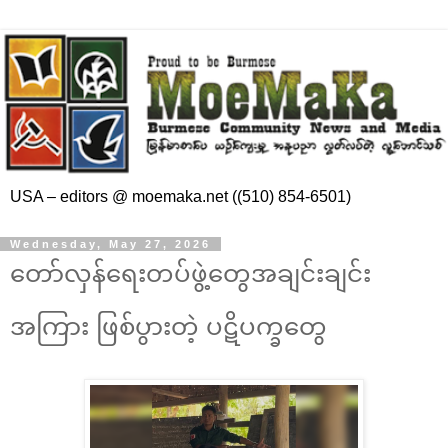
USA – editors @ moemaka.net ((510) 854-6501)
Wednesday, May 27, 2026
တော်လှန်ရေးတပ်ဖွဲ့တွေအချင်းချင်း
အကြား ဖြစ်ပွားတဲ့ ပဋိပက္ခတွေ