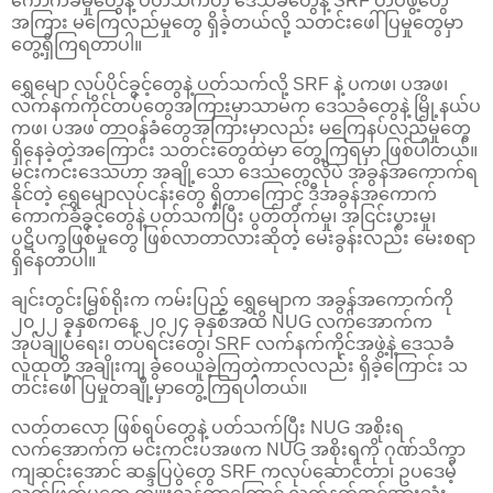
ကောက်ခံမှုတွေနဲ့ ပတ်သက်တဲ့ ဒေသခံတွေနဲ့ SRF တပ်ဖွဲ့တွေ
အကြား မကြေလည်မှုတွေ ရှိခဲ့တယ်လို့ သတင်းဖေါ်ပြမှုတွေမှာ
တွေ့ရှိကြရတာပါ။
ရွှေမျော လုပ်ပိုင်ခွင့်တွေနဲ့ ပတ်သက်လို့ SRF နဲ့ ပကဖ၊ ပအဖ၊
လက်နက်ကိုင်တပ်တွေအကြားမှာသာမက ဒေသခံတွေနဲ့ မြို့နယ်ပ
ကဖ၊ ပအဖ တာဝန်ခံတွေအကြားမှာလည်း မကြေနပ်လည်မှုတွေ
ရှိနေခဲ့တဲ့အကြောင်း သတင်းတွေထဲမှာ တွေ့ကြရမှာ ဖြစ်ပါတယ်။
မင်းကင်းဒေသဟာ အချို့သော ဒေသတွေလိုပဲ အခွန်အကောက်ရ
နိုင်တဲ့ ရွှေမျောလုပ်ငန်းတွေ ရှိတာကြောင့် ဒီအခွန်အကောက်
ကောက်ခံခွင့်တွေနဲ့ ပတ်သက်ပြီး ပွတ်တိုက်မှု၊ အငြင်းပွားမှု၊
ပဋိပက္ခဖြစ်မှုတွေ ဖြစ်လာတာလားဆိုတဲ့ မေးခွန်းလည်း မေးစရာ
ရှိနေတာပါ။
ချင်းတွင်းမြစ်ရိုးက ကမ်းပြည့် ရွှေမျောက အခွန်အကောက်ကို
၂၀၂၂ ခုနှစ်ကနေ ၂၀၂၄ ခုနှစ်အထိ NUG လက်အောက်က
အုပ်ချုပ်ရေး၊ တပ်ရင်းတွေ၊ SRF လက်နက်ကိုင်အဖွဲ့နဲ့ ဒေသခံ
လူထုတို့ အချိုးကျ ခွဲဝေယူခဲ့ကြတဲ့ကာလလည်း ရှိခဲ့ကြောင်း သ
တင်းဖေါ်ပြမှုတချို့မှာတွေ့ကြရပါတယ်။
လတ်တလော ဖြစ်ရပ်တွေနဲ့ ပတ်သက်ပြီး NUG အစိုးရ
လက်အောက်က မင်းကင်းပအဖက NUG အစိုးရကို ဂုဏ်သိက္ခာ
ကျဆင်းအောင် ဆန္ဒပြပွဲတွေ SRF ကလုပ်ဆောင်တာ၊ ဥပဒေမဲ့