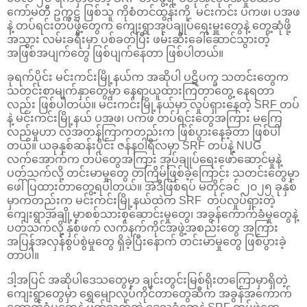
ကော်မတီ ဥက္ကဋ္ဌ ဖြစ်သူ ကိုစံတင်ထွန်းကို မင်းကင်း ပကဖ၊ ပအဖ
နဲ့ တပ်ရင်းတပ်ဖွဲ့တွေက ကျေးရွာအုပ်ချုပ်ရေးမှူးတွေနဲ့ တွေ့ဆုံဖို့
အသွား လမ်းခရီးမှာ ပစ်ခတ်ပြီး ဖမ်းဆီးခေါ်ဆောင်သွားတဲ့
အဖြစ်အပျက်တွေ ဖြစ်ပျက်နေတာ ဖြစ်ပါတယ်။
ခုရက်ပိုင်း မင်းကင်းမြို့နယ်က အဆိုပါ ပဋိပက္ခ သတင်းတွေက
သတင်းစာမျက်နှာတွေမှာ နေရာယူထားကြတာတွေ့ နေရတာ
လည်း ဖြစ်ပါတယ်။ မင်းကင်းမြို့နယ်မှာ လှုပ်ရှားနေတဲ့ SRF တပ်
နဲ့ မင်းကင်းမြို့နယ် ပအဖ၊ ပကဖ တပ်ရင်းတွေအကြား မကြေ
လည်မှုဟာ လအတန်ကြာကတည်းက ဖြစ်ပွားနေခဲ့တာ ဖြစ်ပါ
တယ်။ ယခုနှစ်ဆန်းပိုင်း ဇန်နဝါရီလမှာ SRF တပ်နဲ့ NUG
လက်အောက်က တပ်တွေအကြား အုပ်ချုပ်ရေးဖော်ဆောင်မှုနဲ့
ပတ်သက်လို့ တင်းမာမှုတွေ တကြိမ်ဖြစ်ခဲ့ကြောင်း သတင်းတွေမှာ
ဖေါ်ပြထားတာတွေ့ရပါတယ်။ အဲဒီဖြစ်ရပ် မတိုင်ခင် ၂၀၂၅ ခုနှစ်
မှာကတည်းက မင်းကင်းမြို့နယ်ထဲက SRF တပ်လှုပ်ရှားတဲ့
ကျေးရွာအချို့မှာစစ်သားစုဆောင်းမှုတွေ၊ အခွန်ကောက်ခံမှုတွေနဲ့
ပတ်သက်လို့ နှစ်ဖက် လက်နက်ကိုင်အဖွဲ့အစည်းတွေ အကြား
အပြန်အလှန်စွပ်စွဲမှုတွေ ရှိခဲ့ပြီးနောက် တင်းမာမှုတွေ ဖြစ်ပွားခဲ့
တာပါ။
ဒါ့အပြင် အဆိုပါဒေသတွေမှာ ချင်းတွင်းမြစ်ရိုးတကြောမှာရှိတဲ့
ကျေးရွာတွေမှာ ရွှေမျောလုပ်ကိုင်တာတွေဆီက အခွန်အကောက်