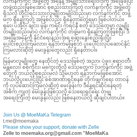
လက်နက်ကိုင် အဖွဲ့တွေ အနေနဲ့ အမျိုးသားရေးဝါဒကို အခြေခံပြီး
တဖွဲ့ထည်းဖြစ်အောင် စုစည်းထားကြတဲ့ လက်နက်ကိုင် အဖွဲ့တွေ
ရှိသလို တိုင်းရင်းသားလူမျိုးတမျိုးထည်းမှာ လက်နက်ကိုင် တဖွဲ့
မက ရှိနေကြတဲ့ အဖြစ်လည်း ရှိနေတာတွေ့ရမှာ ဖြစ်ပါတယ်။
ရှမ်း၊ ပအို့ဝ်၊ ချင်း၊ မွန်၊ ကရင်၊ ကရင်နီ စတဲ့ ဒေသတွေမှာ လူမျိုး
တမျိုးထည်းမှာပဲ လက်နက်ကိုင် တဖွဲ့မက ရှိနေကြတာဖြစ်ပြီး ဒီ
အခြေအနေကို နိုင်ငံရေးနည်းအရ ဆွေးနွေးစည်းရုံးပြီး
ပေါင်းစည်းကြမလား၊ ရန်ဘက်မဖြစ်ဘဲ ပူးပေါင်းလုပ်ဆောင်နိုင်
ကြမလားဆိုတဲ့ မေးခွန်းတွေလည်း ရှိနေတာပါ။
မြန်မာလူမျိုးတွေ နေထိုင်တဲ့ ဒေသဖြစ်တဲ့ အညာ၊ ပဲခူး၊ ဧရာဝတီ၊
မန္တလေး၊ စစ်ကိုင်း၊ မကွေးတို့လို ဒေသတွေက လက်နက်ကိုင် အဖွဲ့
တွေကို ဘယ်လိုစုစည်းမလဲ သို့မဟုတ် ရန်ဘက်မဖြစ်အောင်
ဘယ်လိုပူးပေါင်းပြီး စစ်အာဏာရှင်စနစ် တိုက်ဖျက်ရေး တာဝန်
ကို လုပ်ဆောင်ကြမလဲဆိုတဲ့ မေးခွန်းက ဒီနေ့ရင်ဆိုင်နေရတဲ့
အဓိက ကျတဲ့ မေးခွန်းဖြစ်သလို သေရေးရှင်ရေး တမျှ
အရေးကြီးတဲ့ မေးခွန်းလည်း ဖြစ်နေတယ်လို့ ဆိုချင်ပါတယ်။
Join Us @ MoeMaKa Telegram
t.me@moemaka
Please show your support, donate with Zelle
Zelle to moemaka.org@gmail.com "MoeMaKa