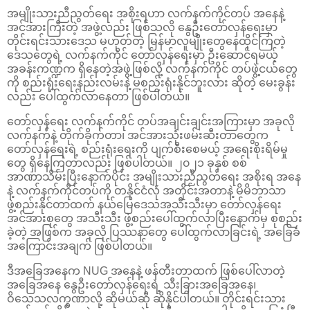
အမျိုးသားညီညွတ်ရေး အစိုးရဟာ လက်နက်ကိုင်တပ် အနေနဲ့
အင်အားကြီးတဲ့ အဖွဲ့လည်း ဖြစ်သလို နွေဦးတော်လှန်ရေးမှာ
တိုင်းရင်းသားဒေသ မဟုတ်တဲ့ မြန်မာလူမျိုးတွေနေထိုင်ကြတဲ့
ဒေသတွေရဲ့ လက်နက်ကိုင် တော်လှန်ရေးမှာ ဦးဆောင်ရမယ့်
အခန်းကဏ္ဍက ရှိနေတဲ့အဖွဲ့ဖြစ်လို့ လက်နက်ကိုင် တပ်ဖွဲ့ငယ်တွေ
ကို စည်းရုံးရေးနည်းလမ်းနဲ့ မစည်းရုံးနိုင်ဘူးလား ဆိုတဲ့ မေးခွန်း
လည်း ပေါ်ထွက်လာနေတာ ဖြစ်ပါတယ်။
တော်လှန်ရေး လက်နက်ကိုင် တပ်အချင်းချင်းအကြားမှာ အခုလို
လက်နက်နဲ့ တိုက်ခိုက်တာ၊ အင်အားသုံးဖမ်းဆီးတာတွေက
တော်လှန်ရေးရဲ့ စည်းရုံးရေးကို ပျက်စီးစေမယ့် အရေးစိုးရိမ်မှု
တွေ ရှိနေကြတာလည်း ဖြစ်ပါတယ်။ ၂၀၂၁ ခုနှစ် စစ်
အာဏာသိမ်းပြီးနောက်ပိုင်း အမျိုးသားညီညွတ်ရေး အစိုးရ အနေ
နဲ့ လက်နက်ကိုင်တပ်ကို တနိုင်ငံလုံ အတိုင်းအတာနဲ့ မိမိဘာသာ
ဖွဲ့စည်းနိုင်တာထက် နယ်မြေဒေသအသီးသီးမှာ တော်လှန်ရေး
အင်အားစုတွေ အသီးသီး ဖွဲ့စည်းပေါ်ထွက်လာပြီးနောက်မှ စုစည်း
ခဲ့တဲ့ အဖြစ်က အခုလို ပြဿနာတွေ ပေါ်ထွက်လာခြင်းရဲ့ အခြေခံ
အကြောင်းအချက် ဖြစ်ပါတယ်။
ဒီအခြေအနေက NUG အနေနဲ့ ဖန်တီးတာထက် ဖြစ်ပေါ်လာတဲ့
အခြေအနေ နွေဦးတော်လှန်ရေးရဲ့ သီးခြားအခြေအနေ၊
ဝိသေသလက္ခဏာလို့ ဆိုမယ်ဆို ဆိုနိုင်ပါတယ်။ တိုင်းရင်းသား