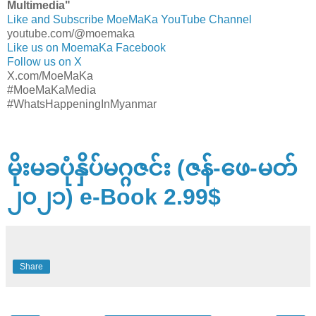
Multimedia"
Like and Subscribe MoeMaKa YouTube Channel
youtube.com/@moemaka
Like us on MoemaKa Facebook
Follow us on X
X.com/MoeMaKa
#MoeMaKaMedia
#WhatsHappeningInMyanmar
မိုးမခပုံနှိပ်မဂ္ဂဇင်း (ဇန်-ဖေ-မတ်
၂၀၂၁) e-Book 2.99$
Share