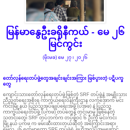
မြန်မာနွေဦးခရိုနီကယ် - မေ ၂၆
မြင်ကွင်း
(မိုးမခ) မေ ၂၇ ၊ ၂၀၂၆
တော်လှန်ရေးတပ်ဖွဲ့တွေအချင်းချင်းအကြား ဖြစ်ပွားတဲ့ ပဋိပက္ခ
တွေ
ကျောင်းသားတော်လှန်ရေးတပ်ဖွဲ့ဖြစ်တဲ့ SRF တပ်ဖွဲ့နဲ့ အမျိုးသား
ညီညွတ်ရေးအစိုးရ ကာကွယ်ရေးဝန်ကြီးဌာန လက်အောက် မင်း
ကင်းမြို့နယ် ပြည်သူ့အုပ်ချုပ်ရေးအဖွဲ့ (ပအဖ) နဲ့ ပြည်သူ့
ကာကွယ်ရေးတပ်ဖွဲ့ (ပကဖ) တပ်တွေနဲ့ တင်းမာမှု ဖြစ်နေတဲ့
သတင်းတွေ၊ SRF တပ်ဘက်က တပ်ဖွဲ့ဝင် ၆ ဦးကို မင်းကင်း
မြို့နယ် ပကဖ က ဖမ်းဆီးထားတယ်ဆိုတဲ့ အကြောင်းအရာ၊
မေလ ၂၆ ရက်မှာတော့ SRF တပ်ဖွဲ့ရဲ့ ဗဟိုအလုပ်အမှုဆောင်