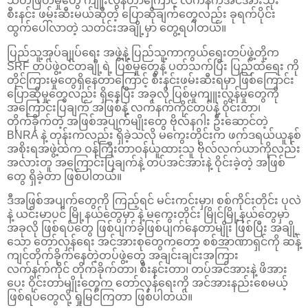
သတ်ဖြတ်မှုတွေ ကျူးလွန်တာကြောင့် လက်နက်အင်အားသုံး
စီးနင်း ဖမ်းဆီးမယ်ဆိုတဲ့ ပြောဆိုချက်တွေလည်း ခုရက်ပိုင်း
ထွက်ပေါ်လာတဲ့ သတင်းအချို့မှာ တွေ့ရပါတယ်။
ပြည်သူ့အုပ်ချုပ်ရေး အဖွဲ့နဲ့ ပြည်သူ့ကာကွယ်ရေးတပ်ဖွဲ့တို့က
SRF တပ်ဖွဲ့ဝင်တချို့ရဲ့ ပြစ်မှုတွေနဲ့ ပတ်သက်ပြီး ပြည်ထဲရေး ကို
တိုင်ကြားမှုတွေရှိနေတာကြောင့် စီးနင်းဖမ်းဆီးရမှာ ဖြစ်ကြောင်း
ပြောဆိုမှုတွေလည်း ရှိနေပြီး အခုလို ပြစ်မှုကျူးလွန်မှုတွေကို
အကြောင်းပြချက် အဖြစ်နဲ့ လက်နက်ကိုင်တပ်နဲ့ ဝိုင်းတာ၊
တိုက်ခိုက်တဲ့ အဖြစ်အပျက်မျိုးတွေ ဗိုလ်နဂါး ဦးဆောင်တဲ့
BNRA နဲ့ တုန်းကလည်း ရှိခဲ့သလို မကွေးတိုင်းက ဖက်ဒရယ်ယူနစ်
အစိုးရအဖွဲ့ထဲက ဝန်ကြီးတာဝန်ယူထားသူ ဗိုလ်လက်ယာကိုလည်း
အလားတူ အကြောင်းပြချက်နဲ့ တပ်အင်အားနဲ့ ဝိုင်းခဲ့တဲ့ အဖြစ်
တွေ ရှိခဲ့တာ ဖြစ်ပါတယ်။
ဒီအဖြစ်အပျက်တွေကို ကြည့်ရင် မင်းကင်းမှာ၊ စစ်ကိုင်းတိုင်း ပုလဲ
နဲ့ ယင်းမာပင် မြို့နယ်တွေမှာ နဲ့ မကွေးတိုင်း မြိုင်မြို့နယ်တွေမှာ
အခုလို ဖြစ်ရပ်တွေ ဖြစ်ပျက်ခဲ့ဖြစ်ပျက်နေတာမျိုး ဖြစ်ပြီး အချို့
သော တော်လှန်ရေး အင်အားစုတွေကတော့ စစ်အာဏာရှင်ကို ဆန့်
ကျင်တိုက်ခိုက်နေတဲ့တပ်ဖွဲ့တွေ အချင်းချင်းအကြား
လက်နက်ကိုင် တိုက်ခိုက်တာ၊ စီးနင်းတာ၊ တပ်အင်အားနဲ့ ဖိအား
ပေး ဝိုင်းတာမျိုးတွေက တော်လှန်ရေးကို အင်အားနည်းစေမယ့်
ဖြစ်ရပ်တွေလို့ ရှုမြင်ကြတာ ဖြစ်ပါတယ်။